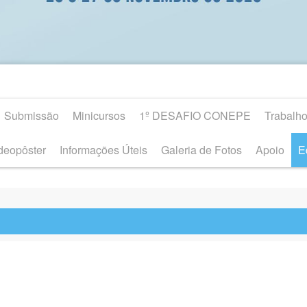
Submissão
Minicursos
1º DESAFIO CONEPE
Trabalh
deopôster
Informações Úteis
Galeria de Fotos
Apoio
E